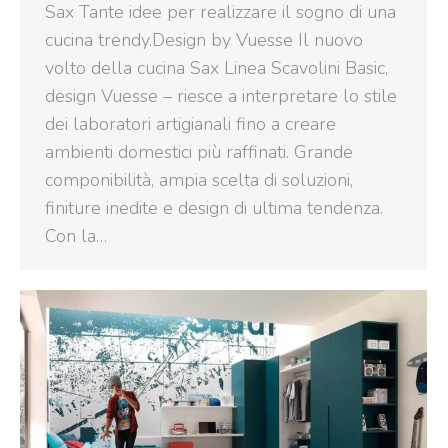
Sax Tante idee per realizzare il sogno di una
cucina trendy.Design by Vuesse Il nuovo
volto della cucina Sax Linea Scavolini Basic,
design Vuesse – riesce a interpretare lo stile
dei laboratori artigianali fino a creare
ambienti domestici più raffinati. Grande
componibilità, ampia scelta di soluzioni,
finiture inedite e design di ultima tendenza.
Con la…