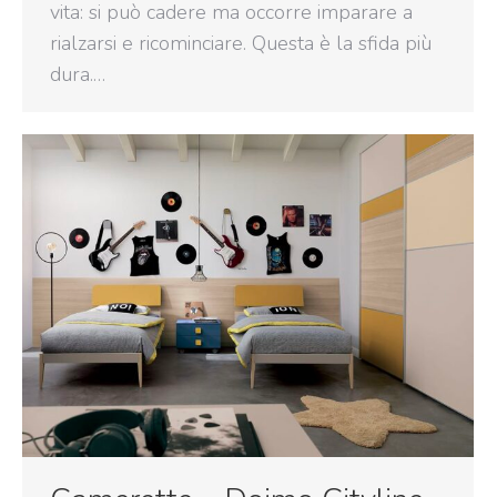
vita: si può cadere ma occorre imparare a
rialzarsi e ricominciare. Questa è la sfida più
dura.…