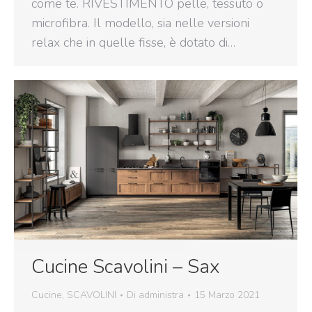
come te. RIVESTIMENTO pelle, tessuto o
microfibra. Il modello, sia nelle versioni
relax che in quelle fisse, è dotato di…
Cucine Scavolini – Sax
Cucine
,
SCAVOLINI
Di
administra
15 Marzo 2021