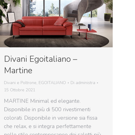
Divani Egoitaliano –
Martine
Divani e Poltrone
,
EGOITALIANO
Di
administra
15 Ottobre 2021
MARTINE Minimal ed elegante.
Disponibile in più di 500 rivestimenti
colorati. Disponibile in versione sia fissa
che relax, e si integra perfettamente
nello stile contemporaneo dei salotti più