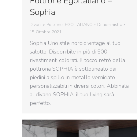
Poltrone Egoitaliano –
Sophia
Divani e Poltrone
,
EGOITALIANO
Di
administra
15 Ottobre 2021
Sophia Uno stile nordic vintage al tuo
salotto. Disponibile in più di 500
rivestimenti colorati. Il tocco retrò della
poltrona SOPHIA è sottolineato dai
piedini a spillo in metallo verniciato
personalizzabili in diversi colori. Abbinala
al divano SOPHIA, il tuo living sarà
perfetto.