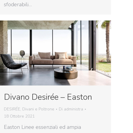
sfoderabili…
Divano Desirée – Easton
DESIRÉE
,
Divani e Poltrone
Di
administra
18 Ottobre 2021
Easton Linee essenziali ed ampia