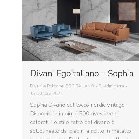
Divani Egoitaliano – Sophia
Divani e Poltrone
,
EGOITALIANO
Di
administra
15 Ottobre 2021
Sophia Divano dal tocco nordic vintage
Disponibile in più di 500 rivestimenti
colorati. Lo stile retrò del divano è
sottolineato dai piedini a spillo in metallo