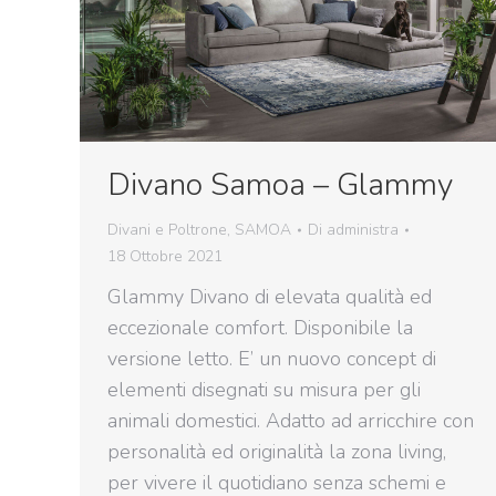
Divano Samoa – Glammy
Divani e Poltrone
,
SAMOA
Di
administra
18 Ottobre 2021
Glammy Divano di elevata qualità ed
eccezionale comfort. Disponibile la
versione letto. E’ un nuovo concept di
elementi disegnati su misura per gli
animali domestici. Adatto ad arricchire con
personalità ed originalità la zona living,
per vivere il quotidiano senza schemi e