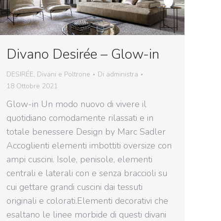
Divano Desirée – Glow-in
DESIRÉE
,
Divani e Poltrone
Di
administra
18 Ottobre 2021
Glow-in Un modo nuovo di vivere il
quotidiano comodamente rilassati e in
totale benessere Design by Marc Sadler
Accoglienti elementi imbottiti oversize con
ampi cuscini. Isole, penisole, elementi
centrali e laterali con e senza braccioli su
cui gettare grandi cuscini dai tessuti
originali e colorati.Elementi decorativi che
esaltano le linee morbide di questi divani