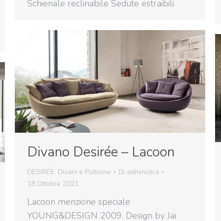
Schienale reclinabile Sedute estraibili
Divano Desirée – Lacoon
DESIRÉE
,
Divani e Poltrone
Di
administra
18 Ottobre 2021
Lacoon menzione speciale
YOUNG&DESIGN 2009. Design by Jai