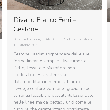
Divano Franco Ferri –
Cestone
Divani e Poltrone
,
FRANCO FERRI
Di
administra
18 Ottobre 2021
Cestone Lasciati sorprendere dalle sue
forme lineari e semplici. Rivestimento:
Pelle, Tessuto e Microfibra non
sfoderabile. È caratterizzato
dall’imbottitura in memory foam, ed
avvolge confortevolmente grazie ai suoi
schienali flessibili e basculanti. Essenziale
nelle linee ma dai dettagli unici come le
cuciture che caratterizzano poggiatesta,