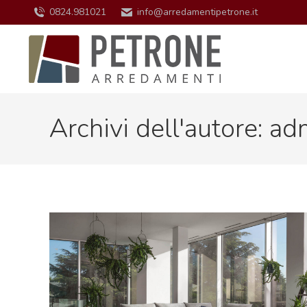
0824.981021
info@arredamentipetrone.it
Archivi dell'autore:
adm