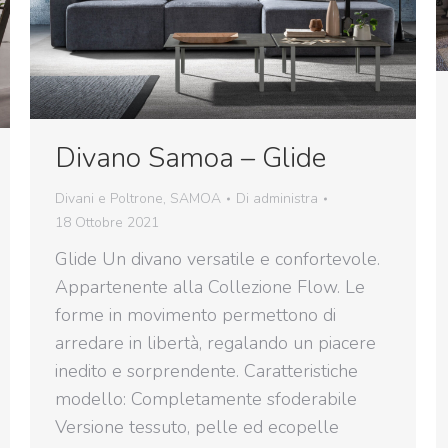
Divano Samoa – Glide
Divani e Poltrone
,
SAMOA
Di
administra
18 Ottobre 2021
Glide Un divano versatile e confortevole.
Appartenente alla Collezione Flow. Le
forme in movimento permettono di
arredare in libertà, regalando un piacere
inedito e sorprendente. Caratteristiche
modello: Completamente sfoderabile
Versione tessuto, pelle ed ecopelle