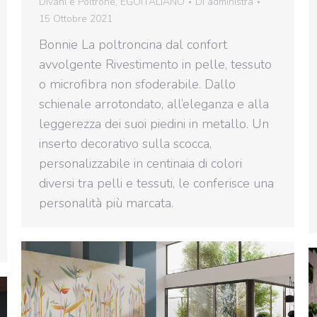
Divani e Poltrone
,
EGOITALIANO
Di
administra
15 Ottobre 2021
Bonnie La poltroncina dal confort
avvolgente Rivestimento in pelle, tessuto
o microfibra non sfoderabile. Dallo
schienale arrotondato, all’eleganza e alla
leggerezza dei suoi piedini in metallo. Un
inserto decorativo sulla scocca,
personalizzabile in centinaia di colori
diversi tra pelli e tessuti, le conferisce una
personalità più marcata.