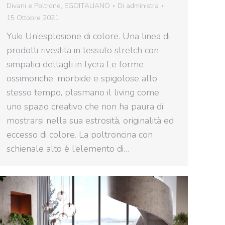
Divani e Poltrone
,
EGOITALIANO
Di
administra
15 Ottobre 2021
Yuki Un’esplosione di colore. Una linea di
prodotti rivestita in tessuto stretch con
simpatici dettagli in lycra Le forme
ossimoriche, morbide e spigolose allo
stesso tempo, plasmano il living come
uno spazio creativo che non ha paura di
mostrarsi nella sua estrosità, originalità ed
eccesso di colore. La poltroncina con
schienale alto è l’elemento di…