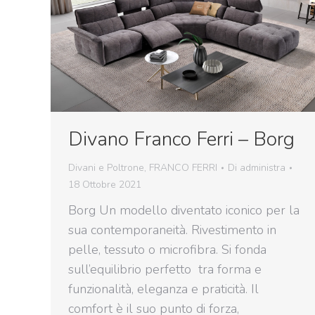
Divano Franco Ferri – Borg
Divani e Poltrone
,
FRANCO FERRI
Di
administra
18 Ottobre 2021
Borg Un modello diventato iconico per la
sua contemporaneità. Rivestimento in
pelle, tessuto o microfibra. Si fonda
sull’equilibrio perfetto tra forma e
funzionalità, eleganza e praticità. Il
comfort è il suo punto di forza,