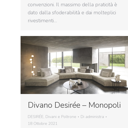
convenzioni. Il massimo della praticità è
dato dalla sfoderabilità e dai molteplici
rivestimenti…
Divano Desirée – Monopoli
DESIRÉE
,
Divani e Poltrone
Di
administra
18 Ottobre 2021