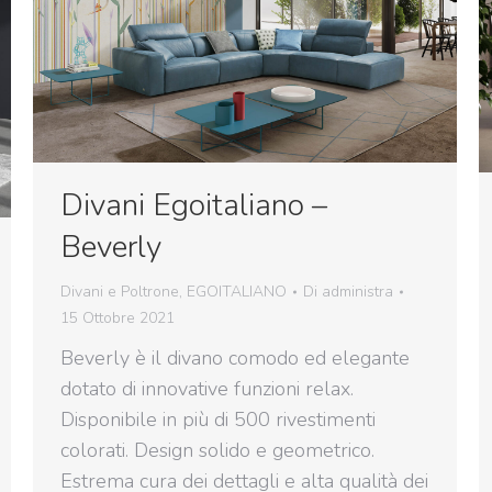
Divani Egoitaliano –
Beverly
Divani e Poltrone
,
EGOITALIANO
Di
administra
15 Ottobre 2021
Beverly è il divano comodo ed elegante
dotato di innovative funzioni relax.
Disponibile in più di 500 rivestimenti
colorati. Design solido e geometrico.
Estrema cura dei dettagli e alta qualità dei