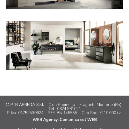
©
PTR ARREDA S.r.l.
– C.da Rapinella – Fragneto Monforte (Bn) –
Tel.: 0824.981021
P. Iva: 01752530624 – REA BN 145555 – Cap Soc.:
€
10.000
i.v.
WEB Agency: Comunica col WEB