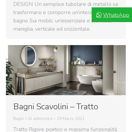
DESIGN Un semplice tubolare di metallo sa
trasformarsi e comporre un’intera collezione
WhatsApp
bagno Sui mobili, un’essenziale e slanciata
maniglia, verticale ed orizzontale.
Bagni Scavolini – Tratto
Bagni
Di
administra
29 Marzo 2021
Tratto Rigore poetico e massima funzionalità