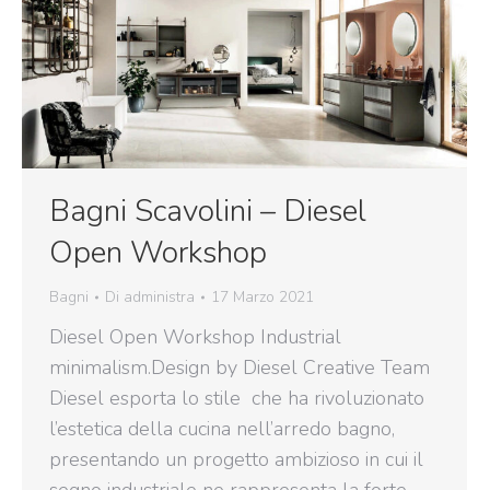
Bagni Scavolini – Diesel
Open Workshop
Bagni
Di
administra
17 Marzo 2021
Diesel Open Workshop Industrial
minimalism.Design by Diesel Creative Team
Diesel esporta lo stile che ha rivoluzionato
l’estetica della cucina nell’arredo bagno,
presentando un progetto ambizioso in cui il
segno industriale ne rappresenta la forte