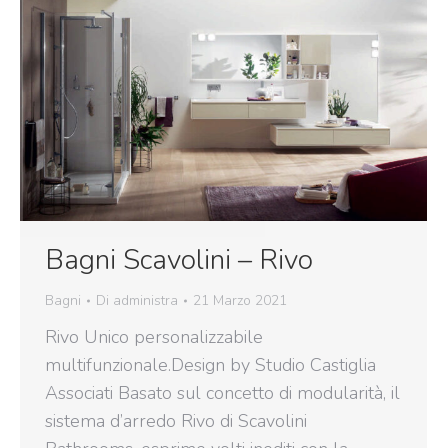
Bagni Scavolini – Rivo
Bagni
Di
administra
21 Marzo 2021
Rivo Unico personalizzabile
multifunzionale.Design by Studio Castiglia
Associati Basato sul concetto di modularità, il
sistema d’arredo Rivo di Scavolini