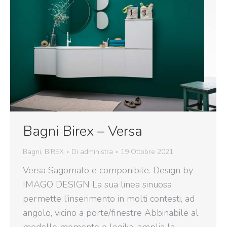
Bagni Birex – Versa
Bagni
,
BIREX
Di
administra
19 Ottobre 2021
Versa Sagomato e componibile. Design by
IMAGO DESIGN La sua linea sinuosa
permette l’inserimento in molti contesti, ad
angolo, vicino a porte/finestre Abbinabile al
modello memento e logika, amplia la