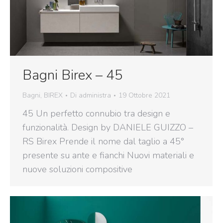
Bagni Birex – 45
Bagni
,
BIREX
Di
administra
19 Ottobre 2021
45 Un perfetto connubio tra design e
funzionalità. Design by DANIELE GUIZZO –
RS Birex Prende il nome dal taglio a 45°
presente su ante e fianchi Nuovi materiali e
nuove soluzioni compositive