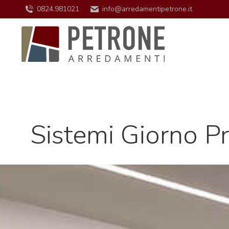
0824.981021
info@arredamentipetrone.it
Sistemi Giorno P