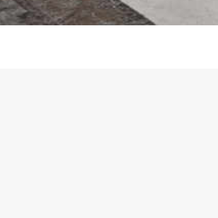
Il suo asse diventa variab
esso si modifica la profo
piani:
il risultato è una parete componibile a
design che evidenzia una nuova percez
volumi, i piani non sono più paralleli 
si inclinano davanti all’osservatore c
così di nuove “prospettive abitative” c
diversi gradi d’inclinazione della pare