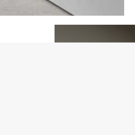
ile e con
ndità dei
ttrezzata di
ione dei
alla parete, ma
he può godere
he nascono dai
te componibile.