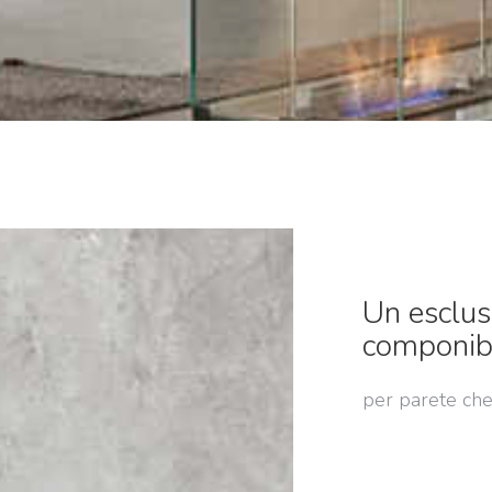
Un esclus
componib
per parete che