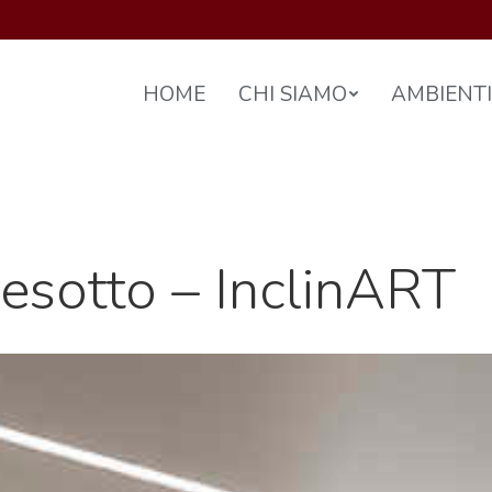
HOME
CHI SIAMO
AMBIENTI
resotto – InclinART