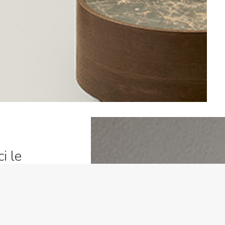
i le
 al fine di
ca e cromatica
binazioni.