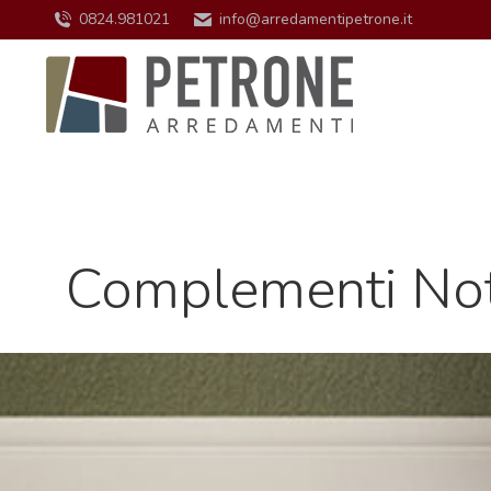
0824.981021
info@arredamentipetrone.it
Complementi Not