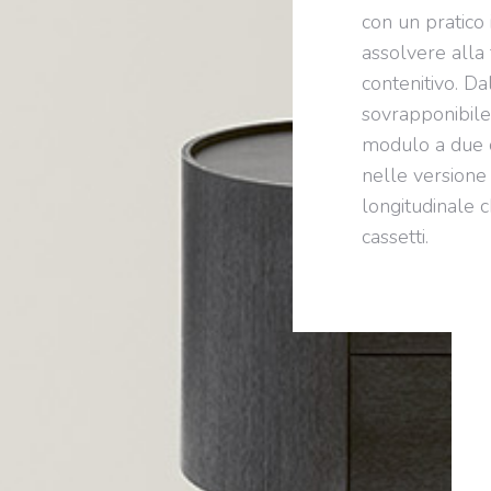
con un pratico
assolvere alla
contenitivo. Da
sovrapponibile,
modulo a due c
nelle versione
longitudinale c
cassetti.