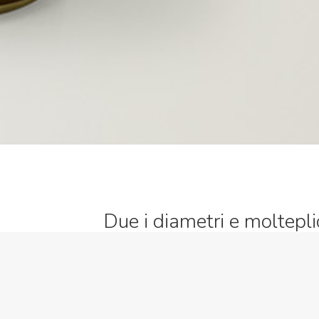
Due i diametri e molteplic
finiture,
che si arricchiscono di nuove possibilità,
rispondere a qualsiasi esigenza materi
e di stimolare un gioco creativo di com